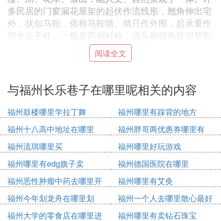
多民居的门窗漏花屋架的起伏作流线形，翘角伸出宅
外，状似马鞍，俗称马鞍墙。墙只作外围，起承重作
用全在于柱。一般是两侧对称，墙头和翅角皆泥塑彩
绘，形成了福州古代民居独特的墙头风貌。宅院有一
阅读全文
进或多进，每进都有大厅、后厅、正房、后房、左右
披榭、前后天井。天井是福州传统民居的又一特色。
它由厅、榭的敞廊围绕构成矩形空间，为宅内交通枢
与福州长乐巷子在哪里呢相关的内容
纽，并使宅院日照充足，空气流畅，排水便利。室内
的门、窗也与其他地方不同，既多且大。窗以双层通
福州鼓楼哪里学拉丁舞
福州哪里有踩背的地方
长排窗为多，底层为固定式，上层为撑开式或双开
福州十八高中地址在哪里
福州胖哥两优惠券哪里有
式。正房的主门朝大厅敞廊，多为4开式，门上雕有
丰富的图案花饰，以增添大厅的气派。
福州流琪哪里买
福州哪里好玩游戏
三坊七巷图“谁知五柳孤松客，却住三坊七巷间”，三
福州哪里有edg旗子卖
福州德国医院在哪里
坊七巷人杰地灵，出将入相的所在，历代众多着名的
福州恶性肿瘤中药去哪里开
福州哪里有艾灸
政治家、军事家、文学家、诗人从这里走向辉煌，有
的坊名、巷名就可看出当年的风姿和荣耀。
福州今年划龙舟在哪里划
福州一个人去哪里散心最好
在首届“中国十大历史文化名街区评选”中，我国目前
福州大学的零食店在哪里进
福州哪里有卖钻石珠宝
在都市中心保留的规模最大、最完整的明清古建筑街