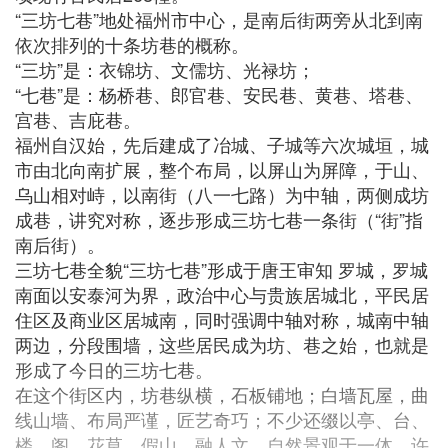
“三坊七巷”地处福州市中心，是南后街两旁从北到南
依次排列的十条坊巷的概称。
“三坊”是：衣锦坊、文儒坊、光禄坊；
“七巷”是：杨桥巷、郎官巷、安民巷、黄巷、塔巷、
宫巷、吉庇巷。
福州自汉始，先后建成了冶城、子城等六次城垣，城
市由北向南扩展，整个布局，以屏山为屏障，于山、
乌山相对峙，以南街（八一七路）为中轴，两侧成坊
成巷，讲究对称，逐步形成三坊七巷一条街（“街”指
南后街）。
三坊七巷全貌“三坊七巷”形成于唐王审知 罗城，罗城
南面以安泰河为界，政治中心与贵族居城北，平民居
住区及商业区居城南，同时强调中轴对称，城南中轴
两边，分段围墙，这些居民成为坊、巷之始，也就是
形成了今日的三坊七巷。
在这个街区内，坊巷纵横，石板铺地；白墙瓦屋，曲
线山墙、布局严谨，匠艺奇巧；不少还缀以亭、台、
楼、阁、花草、假山，融人文、自然景观于一体。许