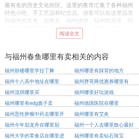
最有名的历史文化街区。这里的夜市汇集了各种福州
特色小吃、手工艺品和纪念品。游客可以在这里品尝
到福州的美食，如鱼丸、福州烧饼、福州肉燕等，同
时还可以购买到手工艺品和纪念品。夜晚的三坊七巷
阅读全文
灯火通明，古色古香的建筑与繁华的夜市相得益彰，
吸引了大量游客。
东街口夜市：东街口位于福州市区，是福州最繁华的
与福州春鱼哪里有卖相关的内容
商业区之一。这里的夜市以购物为主，有各种品牌的
服装、鞋帽、化妆品等商品。此外，东街口夜市还有
福州鼓楼哪里学拉丁舞
福州哪里有踩背的地方
很多美食摊位，如烧烤、炸鸡、炒粉等，满足了游客
福州十八高中地址在哪里
福州胖哥两优惠券哪里有
的味蕾需求。夜晚的东街口灯火辉煌，熙熙攘攘的人
群在各个摊位间穿梭，形成了一幅热闹非凡的画面。
福州流琪哪里买
福州哪里好玩游戏
五一广场夜市：五一广场位于福州市五一中路，是福
福州哪里有edg旗子卖
福州德国医院在哪里
州市民休闲娱乐的好去处。这里的夜市以美食为主，
有各种福州特色小吃、烧烤、海鲜等。游客可以在这
福州恶性肿瘤中药去哪里开
福州哪里有艾灸
里品尝到地道的福州美食，同时还可以欣赏到五一广
福州今年划龙舟在哪里划
福州一个人去哪里散心最好
场的音乐喷泉表演。夜晚的五一广场人流如织，各种
福州大学的零食店在哪里进
福州哪里有卖钻石珠宝
美食摊位琳琅满目，让人流连忘返。