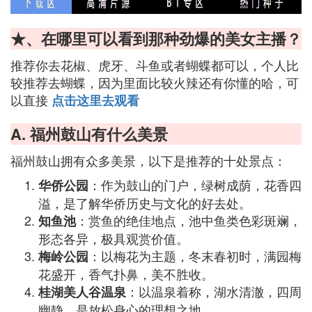
★、在哪里可以看到那种劲爆的美女主播？
推荐你去花椒、虎牙、斗鱼或者蝴蝶都可以，个人比
较推荐去蝴蝶，因为里面比较火辣还有你懂的哈，可
以直接
点击这里去观看
A. 福州鼓山有什么美景
福州鼓山拥有众多美景，以下是推荐的十处景点：
：作为鼓山的门户，绿树成荫，花香四
华侨公园
溢，是了解华侨历史与文化的好去处。
：赏鱼的绝佳地点，池中鱼类色彩斑斓，
知鱼池
形态各异，极具观赏价值。
：以梅花为主题，冬末春初时，满园梅
梅岭公园
花盛开，香气扑鼻，美不胜收。
：以温泉着称，湖水清澈，四周
桂湖美人谷温泉
幽静，是放松身心的理想之地。