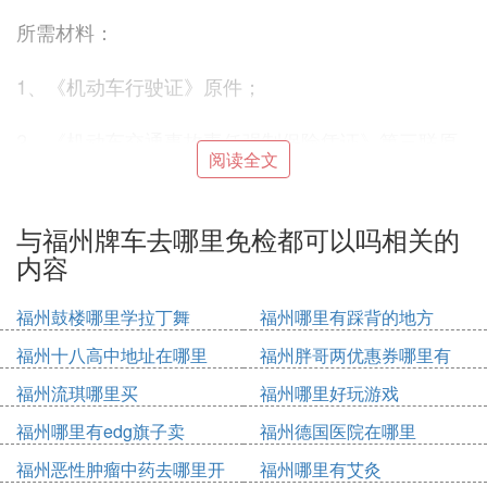
所需材料：
1、《机动车行驶证》原件；
2、《机动车交通事故责任强制保险凭证》第三联原
阅读全文
件，原件丢失的提供保险公司出具的抄件原件，或加
盖保险公司印章的其他任一联复印件；
与福州牌车去哪里免检都可以吗相关的
3、身份证明原件；
内容
4、车船税纳税或免税证明；
福州鼓楼哪里学拉丁舞
福州哪里有踩背的地方
福州十八高中地址在哪里
福州胖哥两优惠券哪里有
5、《机动车检验标志申请表》，属于代理人申请
的，提供机动车所有人的委托书和代理人身份证明原
福州流琪哪里买
福州哪里好玩游戏
件。单位公车申领免检标志也属于代理人申请，需持
福州哪里有edg旗子卖
福州德国医院在哪里
单位委托书和代理人身份证前往办理。
福州恶性肿瘤中药去哪里开
福州哪里有艾灸