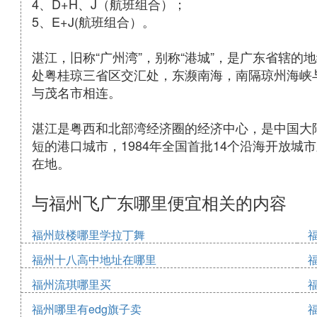
4、D+H、J（航班组合）；
5、E+J(航班组合）。
湛江，旧称“广州湾”，别称“港城”，是广东省辖
处粤桂琼三省区交汇处，东濒南海，南隔琼州海峡
与茂名市相连。
湛江是粤西和北部湾经济圈的经济中心，是中国大
短的港口城市，1984年全国首批14个沿海开放城
在地。
与福州飞广东哪里便宜相关的内容
福州鼓楼哪里学拉丁舞
福州十八高中地址在哪里
福州流琪哪里买
福州哪里有edg旗子卖