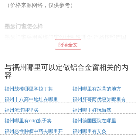
（价格来源网络，仅供参考）
墨瑟门窗怎么样
墨瑟门窗采用系统门窗设计制造理念,严格按照德国
标准生产制作。在材料方面,除了玻璃和外铝外,所有
阅读全文
部件,包括木材、胶条、五金、水性漆等核心构成,由
于国内目前的材料、设备及生产工艺远远达不到德国
与福州哪里可以定做铝合金窗相关的内
同等水平,所以全部采用德国原装进口!很大程度保证
容
系统的完整性及与德国本部产品性能的同步。而饥含
外铝部分在国内指定型材生产商,以德国标准的厚
福州鼓楼哪里学拉丁舞
福州哪里有踩背的地方
度、强度进行生产,玻璃则全线采用国内玻璃公司的
汽车级浮法玻璃,水准完全达到欧洲同等水平,同时降
福州十八高中地址在哪里
福州胖哥两优惠券哪里有
低了造价。
福州流琪哪里买
福州哪里好玩游戏
福州哪里有edg旗子卖
福州德国医院在哪里
决定德国墨瑟门窗品质的关键因素,不仅是高规格的
福州恶性肿瘤中药去哪里开
福州哪里有艾灸
进口集成材,也不仅是汽车级的中空玻璃等,也包括您