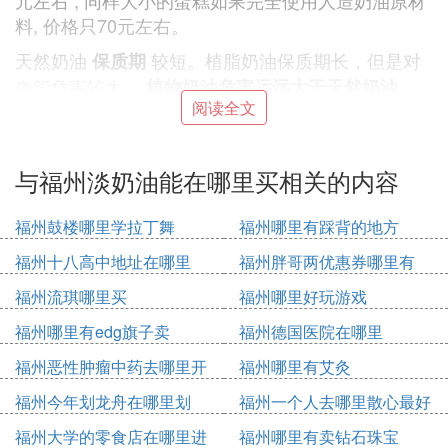
元左右 ; 同样大小的蛋糕如果完全使用人造奶油原材
料, 价格只70元左右。
天然奶油
较短。植脂奶油保质期长，但是对
保质期
血管危害较大。
。
植物奶油危害远远大于天然奶油
阅读全文
天然奶油因含有大量的饱和脂肪酸、会增加人体内胆
固醇的含量而成为
的食品；但
不健康
是远远不及植
。
物奶油
与福州淡奶油能在哪里买相关的内容
参考：
福州鼓楼哪里学拉丁舞
福州哪里有踩背的地方
《巧辩天然奶油和人造奶油》 林岚 中国质量万里行
福州十八高中地址在哪里
福州胖哥两优惠券哪里有
2013年08期 ISSN：1005-149X
福州流琪哪里买
福州哪里好玩游戏
北京一家受欢迎的面包坊，1996-今
福州哪里有edg旗子卖
福州德国医院在哪里
进口天然稀奶油、进口干酪、进口扁桃仁片、进口黄
桃、天然乳脂奶油、新鲜鸡蛋
福州恶性肿瘤中药去哪里开
福州哪里有艾灸
[图片上传失败...(image-133f42-1578811187561)]
福州今年划龙舟在哪里划
福州一个人去哪里散心最好
从专利公告查看，申请的专利多为2018年申请，
福州大学的零食店在哪里进
福州哪里有卖钻石珠宝