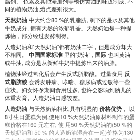
腐剂、 色素及其他添加剂等模仿黄油的味道制成, 不
同的植物奶油,熔点差别很大。
中大约含80 %的乳脂肪, 剩下的是水及其他
天然奶油
牛奶成分, 拥有天然的浓郁乳香。天然奶油是一种提
炼物，部分经过发酵制得。
人造奶油和`天然奶油”都有奶油二字，但是成分却大
不相同。
里的“奶油” ,
也叫黄油
中国国家标准
国际
或牛油, 成分是从新鲜牛奶中提炼出来的油脂。
植物油经过氢化后会产生反式脂肪酸。过量食用
反
会诱发肿瘤、哮喘、糖尿病或过敏等一些
式脂肪酸
症状。妇女怀孕期间食用过多, 也许会影响到胎儿的
体重发育。人造奶油口感较差。
与天然奶油相比,具有明显的
。以
人造奶油
价格优势
8寸生日蛋糕为例,使用10 %天然奶油原材料制作的蛋
糕价格在160 元左右; 使 用50 %天然奶油的(50 %的
天然奶油和 50 % 的人造奶油混合在一起)价格为130