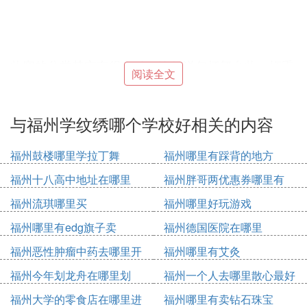
妆容的分类其实有很多种，比如说包括舞台妆、烟熏
阅读全文
妆、日常妆等等，在生活中，而我们最常见的应该就
是日常妆了，那我现在就来教大家画一个比较甜美的
日常妆，第一步：首先我们要先将皮肤清洗干净，清
与福州学纹绣哪个学校好相关的内容
洗干净之后我们一定要对皮肤进行补水。
福州鼓楼哪里学拉丁舞
福州哪里有踩背的地方
福州十八高中地址在哪里
福州胖哥两优惠券哪里有
因此我们要使用的化妆水和乳液，但是如果皮肤干的
话，我们可以多使用一些化妆水，再擦上一些营养面
福州流琪哪里买
福州哪里好玩游戏
霜，给肌肤补充营养，这样你的妆容就不会浮粉，因
福州哪里有edg旗子卖
福州德国医院在哪里
为底妆的步骤是非常重要的，你的底妆化得好，整个
妆容在脸上都会显得特别的清爽干净。
福州恶性肿瘤中药去哪里开
福州哪里有艾灸
福州今年划龙舟在哪里划
福州一个人去哪里散心最好
第二步：妆前隔离也是很有必要的，可以防止化妆品
福州大学的零食店在哪里进
福州哪里有卖钻石珠宝