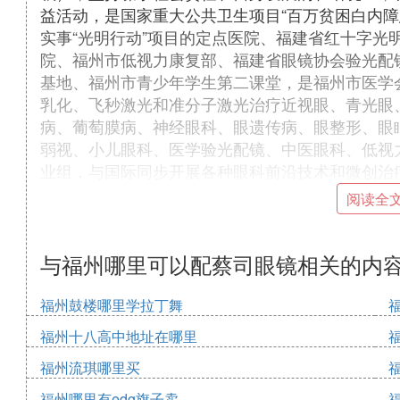
益活动，是国家重大公共卫生项目“百万贫困白内障
实事“光明行动”项目的定点医院、福建省红十字光
院、福州市低视力康复部、福建省眼镜协会验光配
基地、福州市青少年学生第二课堂，是福州市医学
乳化、飞秒激光和准分子激光治疗近视眼、青光眼
病、葡萄膜病、神经眼科、眼遗传病、眼整形、眼
弱视、小儿眼科、医学验光配镜、中医眼科、低视
业组，与国际同步开展各种眼科前沿技术和微创治
微小切口超声乳化治疗白内障、微创玻璃体切割手
阅读全
医学验光配镜等多项技术处于眼科领域的前沿，具
化、价格平民化的专科特色。
医院本着“以医疗质量为生命，尽心、汪模庆尽责
与福州哪里可以配蔡司眼镜相关的内
热情、关爱”的理念，实现自身的追求、责任和使
的眼科诊断和治疗设备，构成强有力的硬件技术保障，其
福州鼓楼哪里学拉丁舞
超乳仪、Intralase飞秒激光仪、Visx-S4等4台准分
福州十八高中地址在哪里
veScan波前像差仪2台、德国蔡司OCT三代和四
福州流琪哪里买
UBM、罗兰电生理、蔡司IOL-Master、蔡司
光、欧堡全景200激光眼底检查仪、蔡司/莱卡手术
福州哪里有edg旗子卖