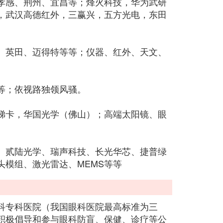
孝感、荆州、宜昌等；烽火科技，华为武研
，武汉高德红外，三赢兴，五方光电，东田
、英田、迈得特等等；仪器、红外、天文、
等；依视路独领风骚。
梯卡，华国光学（佛山）；高端太阳镜、眼
、贰陆光学、瑞声科技、长光华芯、捷普绿
模组、激光雷达、MEMS等等
科专科医院（我国眼科医院最高标准为三
积极倡导和参与眼科防盲、保健、诊疗等公