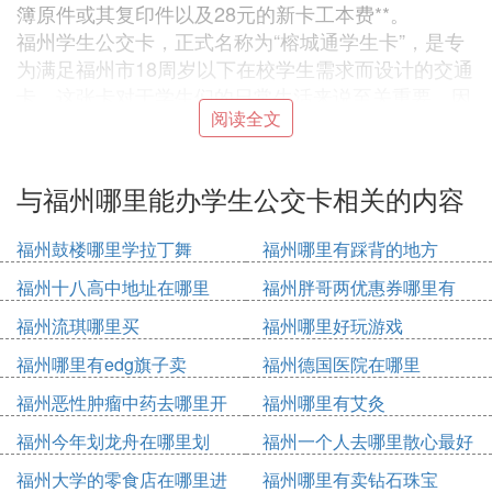
簿原件或其复印件以及28元的新卡工本费**。
福州学生公交卡，正式名称为“榕城通学生卡”，是专
为满足福州市18周岁以下在校学生需求而设计的交通
卡。这张卡对于学生们的日常生活来说至关重要，因
阅读全文
为它不仅能够简化乘坐公共交通的付费过程，还为学
生提供了乘车优惠，这是普通交通卡所不具备的功
能。具体分析如下：
与福州哪里能办学生公交卡相关的内容
1.福州市民卡直属网点是办理榕城通学生卡的主要地
点。这些网点分布在福州市各个区域，方便不同区域
福州鼓楼哪里学拉丁舞
福州哪里有踩背的地方
的学生和家长前往办理。
- **线上办理**：榕城通学生卡还提供线上办理服务，
福州十八高中地址在哪里
福州胖哥两优惠券哪里有
使得学生或家长无需出门即可完成办理流程。这一服
福州流琪哪里买
福州哪里好玩游戏
务大大节省了时间和精力，尤其是对于学业繁忙的学
福州哪里有edg旗子卖
福州德国医院在哪里
生来说极为便利。
2. **所需证件**
福州恶性肿瘤中药去哪里开
福州哪里有艾灸
- **学生证明**：未满18岁的在校学生需要提供学生
福州今年划龙舟在哪里划
福州一个人去哪里散心最好
证或学校出具的证明材料，以证实其学生身份。
- **户口簿**：首次办卡时，还需携带户口簿原件或复
福州大学的零食店在哪里进
福州哪里有卖钻石珠宝