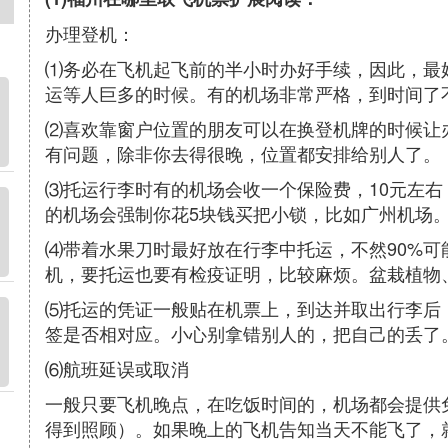
办理登机：
⑴务必在飞机起飞前的半小时办好手续，因此，最
运等人巨多的时候。有的机场非常严格，到时间了
⑵喜欢靠窗户位置的朋友可以在换登机牌的时候让
有问题，除非你去得很晚，位置都安排给别人了。
⑶托运行李时有的机场会收一个保险费，10元左
的机场会强制你花5块钱买把小锁，比如广州机场
⑷带着水果刀时最好放在行李中托运，不然90%
机，要托运也要有检疫证明，比较麻烦。盆栽植物
⑸托运的凭证一般贴在机票上，到达并取出行李后
签是否相对应。小心别拿错别人的，把自己的丢了
⑹航班延误或取消
一般只要飞机晚点，在吃饭时间的，机场都会提供
得到照顾）。如果晚上的飞机告知当天不能飞了，