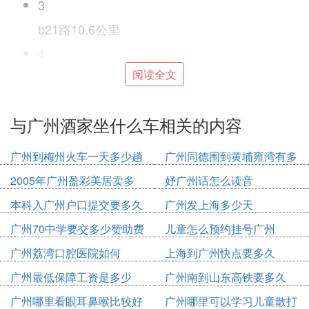
3
b21路10.6公里
4
阅读全文
地铁5号线 → 地铁3号线 → 地铁8号线 → 188路
13.7公里
5
与广州酒家坐什么车相关的内容
183路10.7公里
广州到梅州火车一天多少趟
广州同德围到黄埔雍湾有多
策略：较快捷
少公里
2005年广州盈彩美居卖多
妤广州话怎么读音
Ⅲ 广州嘉禾望岗至滨江路广州酒家怎么坐公
少钱
本科入广州户口提交要多久
广州发上海多少天
交车
广州70中学要交多少赞助费
儿童怎么预约挂号广州
公交线路：地铁2号线 → 462路，全程约23.1公里
广州荔湾口腔医院如何
上海到广州快点要多久
1、从嘉禾望岗步行约140米,到达嘉禾望岗站
广州最低保障工资是多少
广州南到山东高铁要多久
2020
2、乘坐地铁2号线,经过17站, 到达东晓南站
广州哪里看眼耳鼻喉比较好
广州哪里可以学习儿童散打