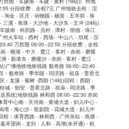
 万胜围 - 车陂南 - 车陂 - 黄村 (18站)广州地
0--22:55 分段收费，全程7元 广州地铁去程：滘
- 淘金 - 区庄 - 动物园 - 杨箕 - 五羊邨 - 珠
 三溪 - 鱼珠 - 大沙地 - 大沙东 - 文冲 (24站)
车陂南 - 科韵路 - 员村 - 潭村 - 猎德 - 珠江
 广州火车站 - 西村 - 西场 - 中山八 - 坦尾 - 滘
:40 万胜围 06:00--22:55 分段收费，全程
 晓港 - 中大 - 鹭江 - 客村 - 赤岗 - 磨碟
 - 新港东 - 磨碟沙 - 赤岗 - 客村 - 鹭江 -
3站)广佛地铁地铁线路 魁奇路 06:00--22:40
程：魁奇路 - 季华园 - 同济路 - 祖庙 - 普君北
新区 - 龙溪 - 菊树 -西朗 (14站)回程：西朗 -
桂城 - 朝安 - 普君北路 - 祖庙 - 同济路 - 季
系统)地铁线路 林和西 08:00--22:30 赤岗
 体育中心南 - 天河南 - 黄埔大道 - 妇儿中心 -
岗塔 - 海心沙 - 歌剧院 - 花城大道 - 妇儿中
)回程：体育西路 - 林和西 - 广州东站 - 燕塘 -
嘉禾望岗 - 龙归 - 人和 - 高增(未开通) - 机