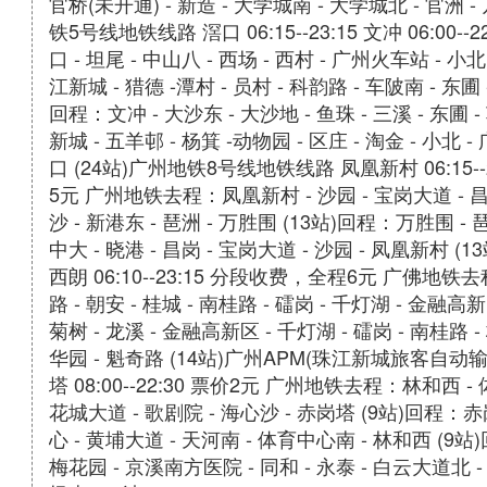
官桥(未开通) - 新造 - 大学城南 - 大学城北 - 官洲 -
铁5号线地铁线路 滘口 06:15--23:15 文冲 06:0
口 - 坦尾 - 中山八 - 西场 - 西村 - 广州火车站 - 小北 
江新城 - 猎德 -潭村 - 员村 - 科韵路 - 车陂南 - 东圃 -
回程：文冲 - 大沙东 - 大沙地 - 鱼珠 - 三溪 - 东圃 - 
新城 - 五羊邨 - 杨箕 -动物园 - 区庄 - 淘金 - 小北 -
口 (24站)广州地铁8号线地铁线路 凤凰新村 06:15--23
5元 广州地铁去程：凤凰新村 - 沙园 - 宝岗大道 - 昌岗 -
沙 - 新港东 - 琶洲 - 万胜围 (13站)回程：万胜围 - 琶洲
中大 - 晓港 - 昌岗 - 宝岗大道 - 沙园 - 凤凰新村 (1
西朗 06:10--23:15 分段收费，全程6元 广佛地铁去
路 - 朝安 - 桂城 - 南桂路 - 礌岗 - 千灯湖 - 金融高
菊树 - 龙溪 - 金融高新区 - 千灯湖 - 礌岗 - 南桂路 - 
华园 - 魁奇路 (14站)广州APM(珠江新城旅客自动输送
塔 08:00--22:30 票价2元 广州地铁去程：林和西 -
花城大道 - 歌剧院 - 海心沙 - 赤岗塔 (9站)回程：赤
心 - 黄埔大道 - 天河南 - 体育中心南 - 林和西 (9站
梅花园 - 京溪南方医院 - 同和 - 永泰 - 白云大道北 - 