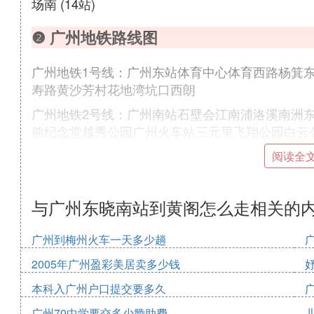
场南 (14站)
❷ 广州地铁路线图
广州地铁1号线：广州东站体育中心体育西路杨箕
寿路黄沙芳村花地湾坑口西朗
广州地铁2号线：广州南站石壁会江南浦洛溪南洲
前纪念堂越秀公园广州火车站三元里飞翔公园白云
广州地铁3号线：天河客运站五山华师岗顶石牌桥
阅读全
沥滘厦滘大石汉溪长隆市桥番禺广场
广州地铁3号线北延段：机场南人和龙归嘉禾望岗
与广州东晓南站到黄阁怎么走相关的
广州东站林和西体育西路
广州地铁4号线：黄村车陂车陂南万胜围官洲大学
广州到梅州火车一天多少趟
城黄阁蕉门金洲
2005年广州盈彩美居卖多少钱
广州地铁5号线：滘口坦尾中山八西场西村广州火
本科入广州户口提交要多久
猎德潭村员村科韵路车陂南东圃三溪鱼珠大沙地大
广州70中学要交多少赞助费