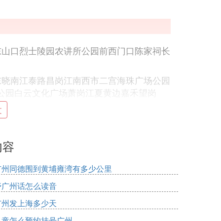
东山口烈士陵园农讲所公园前西门口陈家祠长
东晓南江泰路昌岗江南西市二宫海珠广场公园
公园白云文化广场萧岗江夏黄边嘉禾望岗
体育西路珠江新城广州塔（赤岗塔）客村大塘
文
白云大道北永泰同和京溪南方医院梅花园燕塘
内容
城北大学城南新造石碁海傍低涌东涌黄阁汽车
广州同德围到黄埔雍湾有多少公里
妤广州话怎么读音
车站小北淘金区庄动物园杨箕五羊邨珠江新城
广州发上海多少天
沙东文冲
儿童怎么预约挂号广州