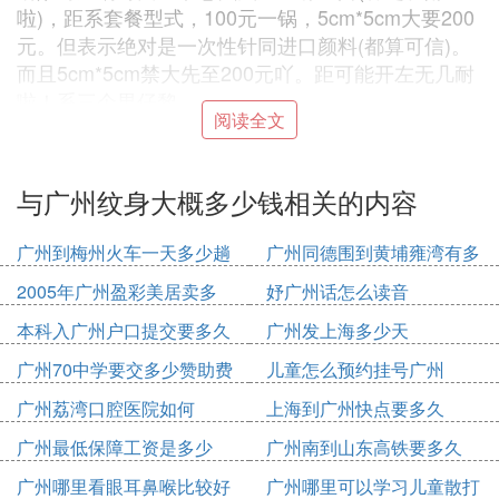
啦)，距系套餐型式，100元一锅，5cm*5cm大要200
元。但表示绝对是一次性针同进口颜料(都算可信)。
而且5cm*5cm禁大先至200元吖。距可能开左无几耐
啦！系三个男仔黎。
阅读全文
个样一般啦，同之前个响流前个两个靓女差太远啦。
D效果睇落都吾错,评价都是适合钱吾多又想整好D既
人可以选择下。
与广州纹身大概多少钱相关的内容
但是我个人最推荐当然是流前个度啦，因为是最好
广州到梅州火车一天多少趟
广州同德围到黄埔雍湾有多
既。据说距地仲有个师傅(个个先是老细吖)，做得非
少公里
2005年广州盈彩美居卖多
妤广州话怎么读音
常好(比靓女仲好)。但我建议在做之前去睇下先，如
少钱
果距地师傅响度就稳距地师傅做，吾响度叫靓女做都
本科入广州户口提交要多久
广州发上海多少天
得。
广州70中学要交多少赞助费
儿童怎么预约挂号广州
如果有想穿孔既人，都可以前去我推荐个三间试下，
广州荔湾口腔医院如何
上海到广州快点要多久
记住吾系穿耳洞吖，无谓浪费啦，自己穿都得啦，我
广州最低保障工资是多少
广州南到山东高铁要多久
是指穿鼻环、手环、脐环、眉环、舌环、唇环个D
2020
广州哪里看眼耳鼻喉比较好
广州哪里可以学习儿童散打
吖！！