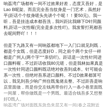
响荔湾广场都有一间不过效果好差，态度又吾好，是
Lao B呢架。而且完全吾当纹身是一门艺术，虽然好
平(距话个个纹身嗟头先讲个个呢！！要50元)。我一
听，吾是挂连成本都吾洗，我叫距比我睇下D针同颜
料,距话一次性喔(完全是多次性吖)。我发誓打死都吾
去呢间野吖！！！
但是下九路又有一间响荔都地下一入门口就见到既，
都是个女既，但是态度好D，同之前个两个女仔一样
都是广州人(两个字***亲切吖)。距话是一次性针同进
口颜料喔，不过距话收我80元嗟，但是我林如果真是
一次性针同进口颜料既话绝对收吾到成本。针可能会
系一次性，但绝对吾系进口颜料。不过D效果都算可
以，我见到吾少响广州住既鬼佬去整。不过距吾是响
店里面做，而是你交左钱再带你行入一条小巷里面既
一间屋，帮你做既是一个男既。最适合钱吾多又想整
好D既人。
响荔湾广场对面既东急负夹层又有一间(春之花附近