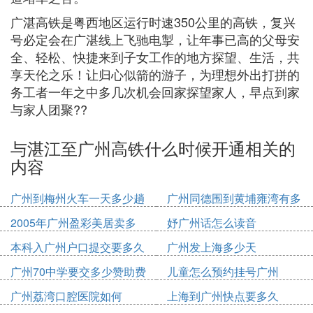
广湛高铁是粤西地区运行时速350公里的高铁，复兴
号必定会在广湛线上飞驰电掣，让年事已高的父母安
全、轻松、快捷来到子女工作的地方探望、生活，共
享天伦之乐！让归心似箭的游子，为理想外出打拼的
务工者一年之中多几次机会回家探望家人，早点到家
与家人团聚??
与湛江至广州高铁什么时候开通相关的
内容
广州到梅州火车一天多少趟
广州同德围到黄埔雍湾有多
少公里
2005年广州盈彩美居卖多
妤广州话怎么读音
少钱
本科入广州户口提交要多久
广州发上海多少天
广州70中学要交多少赞助费
儿童怎么预约挂号广州
广州荔湾口腔医院如何
上海到广州快点要多久