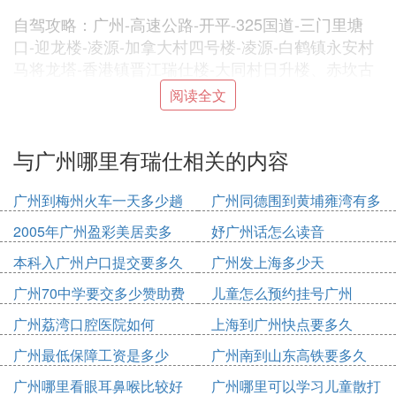
自驾攻略：广州-高速公路-开平-325国道-三门里塘
口-迎龙楼-凌源-加拿大村四号楼-凌源-白鹤镇永安村
马将龙塔-香港镇晋江瑞仕楼-大同村日升楼、赤坎古
镇-赤水镇日升楼、永云楼-塘口黎姿村塔、方时灯楼-
阅读全文
梨园
与广州哪里有瑞仕相关的内容
3、景区特色
广州到梅州火车一天多少趟
广州同德围到黄埔雍湾有多
少公里
2005年广州盈彩美居卖多
妤广州话怎么读音
少钱
本科入广州户口提交要多久
广州发上海多少天
有无数的柔情，就像世界上温暖的花朵。你将沐浴在
阳光的柔和中，经历万千波折，带上你的朋友、亲人
广州70中学要交多少赞助费
儿童怎么预约挂号广州
和孩子，在这里度过一个美好的假期和周末。你怎么
广州荔湾口腔医院如何
上海到广州快点要多久
能要求地球上任何美丽的东西呢？
广州最低保障工资是多少
广州南到山东高铁要多久
2020
广州哪里看眼耳鼻喉比较好
广州哪里可以学习儿童散打