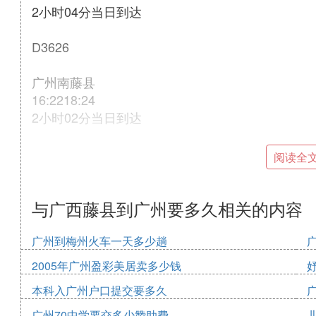
2小时04分当日到达
D3626
广州南藤县
16:2218:24
2小时02分当日到达
D3634
阅读全
广州南藤县
18:0020:06
与广西藤县到广州要多久相关的内容
2小时06分当日到达
广州到梅州火车一天多少趟
D3646
2005年广州盈彩美居卖多少钱
本科入广州户口提交要多久
广州南藤县
19:1521:17
广州70中学要交多少赞助费