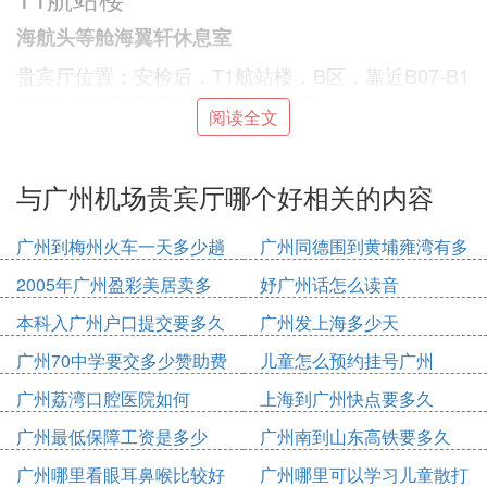
海航头等舱海翼轩休息室
贵宾厅位置：安检后，T1航站楼，B区，靠近B07-B1
0/B214-B223登机口(过安检后右转)
阅读全文
使用时间：机场服务时间是：06:00-21:00
使用流程：先在银联公众号上使用银联白金卡1元购
与广州机场贵宾厅哪个好相关的内容
买贵宾厅使用权益，按照下图流程来操作，目前休息
室调整到过安检后配置更好的头等舱休息室。
广州到梅州火车一天多少趟
广州同德围到黄埔雍湾有多
如何购买银联1元CIP：
少公里
2005年广州盈彩美居卖多
妤广州话怎么读音
1、持有人任意银行银联白金卡
少钱
本科入广州户口提交要多久
广州发上海多少天
2、通过下面路径购买银联机场贵宾厅权益
广州70中学要交多少赞助费
儿童怎么预约挂号广州
银联1元机场贵宾厅购买流程
广州荔湾口腔医院如何
上海到广州快点要多久
3、购买成功后会有验证码(一定要提前购买)，拿着验
广州最低保障工资是多少
广州南到山东高铁要多久
证码来到白云T1机场出发大厅16号门进门右侧约10
2020
广州哪里看眼耳鼻喉比较好
广州哪里可以学习儿童散打
米处的16号门机场通会员接待中心验证后使用。