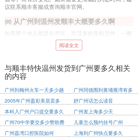
议联系顺丰客服或查询顺丰官网。
㈣ 从广州到温州发顺丰大概要多久啊
如果两个地点都是在市区，而且发的是航空件，一般
在48小时之内，最多是多一天。
阅读全文
㈤ 顺丰快递广州送到温州多久
与顺丰特快温州发货到广州要多久相关
三天能收到货，快的话第二天就能到了
的内容
㈥ 顺丰空运温州到广州一天能到吗要多久
广州到梅州火车一天多少趟
广州同德围到黄埔雍湾有多
顺丰也有陆运和空运，陆运2天到 空运今天发明天就
少公里
2005年广州盈彩美居卖多
妤广州话怎么读音
到啦 偏远地方3天到
少钱
同城今天发明天就到了哦
本科入广州户口提交要多久
广州发上海多少天
广州70中学要交多少赞助费
儿童怎么预约挂号广州
㈦ 浙江温州到广州花都发顺丰快递需要几
天
广州荔湾口腔医院如何
上海到广州快点要多久