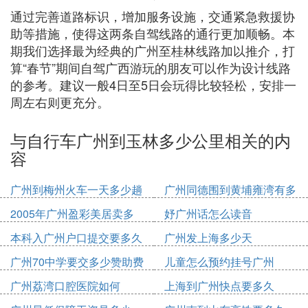
通过完善道路标识，增加服务设施，交通紧急救援协
助等措施，使得这两条自驾线路的通行更加顺畅。本
期我们选择最为经典的广州至桂林线路加以推介，打
算“春节”期间自驾广西游玩的朋友可以作为设计线路
的参考。建议一般4日至5日会玩得比较轻松，安排一
周左右则更充分。
与自行车广州到玉林多少公里相关的内
容
广州到梅州火车一天多少趟
广州同德围到黄埔雍湾有多
少公里
2005年广州盈彩美居卖多
妤广州话怎么读音
少钱
本科入广州户口提交要多久
广州发上海多少天
广州70中学要交多少赞助费
儿童怎么预约挂号广州
广州荔湾口腔医院如何
上海到广州快点要多久