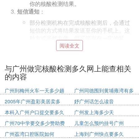
你的核酸检测结果。
：
短信通知
部分检测机构在完成核酸检测后，会通过
短信的方式将结果发送至你的手机上。这
种方式虽然方便，但可能存在一定的延
迟，且需要你确保手机能够正常接收短
阅读全文
信。
：
医院查询
与广州做完核酸检测多久网上能查相关
如果你是在医院进行的核酸检测，你也可
的内容
以直接前往医院，通过医院的自助查询机
或窗口进行查询。这种方式可能需要你携
广州到梅州火车一天多少趟
广州同德围到黄埔雍湾有多
带有效身份证件和就诊卡。
少公里
2005年广州盈彩美居卖多
妤广州话怎么读音
：
注意事项
少钱
本科入广州户口提交要多久
广州发上海多少天
在查询核酸检测结果时，请确保你输入的个人信
广州70中学要交多少赞助费
儿童怎么预约挂号广州
息准确无误，以免出现查询不到结果的情况。
如果你的核酸检测结果出现异常，请立即按照当
广州荔湾口腔医院如何
上海到广州快点要多久