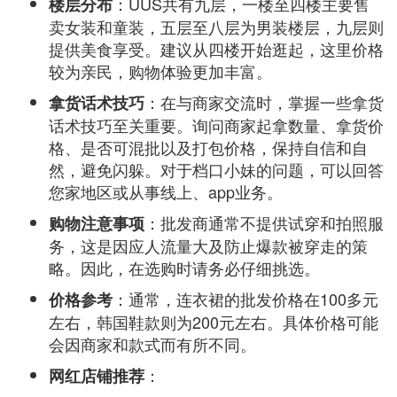
：UUS共有九层，一楼至四楼主要售
楼层分布
卖女装和童装，五层至八层为男装楼层，九层则
提供美食享受。建议从四楼开始逛起，这里价格
较为亲民，购物体验更加丰富。
：在与商家交流时，掌握一些拿货
拿货话术技巧
话术技巧至关重要。询问商家起拿数量、拿货价
格、是否可混批以及打包价格，保持自信和自
然，避免闪躲。对于档口小妹的问题，可以回答
您家地区或从事线上、app业务。
：批发商通常不提供试穿和拍照服
购物注意事项
务，这是因应人流量大及防止爆款被穿走的策
略。因此，在选购时请务必仔细挑选。
：通常，连衣裙的批发价格在100多元
价格参考
左右，韩国鞋款则为200元左右。具体价格可能
会因商家和款式而有所不同。
：
网红店铺推荐