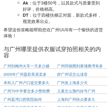
：位于3楼50号，以其款式与质量受到
Ak
好评，价格稍高。
：位于四楼扶梯正对面，新款式多样，
DT
视觉效果出众。
希望这份攻略能帮助您在广州UUS有一个愉快的进货
体验！
与广州哪里提供衣服试穿拍照相关的内
容
广州到梅州火车一天多少趟
广州同德围到黄埔雍湾有多
少公里
2005年广州盈彩美居卖多
妤广州话怎么读音
少钱
本科入广州户口提交要多久
广州发上海多少天
广州70中学要交多少赞助费
儿童怎么预约挂号广州
广州荔湾口腔医院如何
上海到广州快点要多久