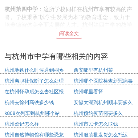
：这所学校同样在杭州市享有较高的声
杭州第四中学
誉。学校秉承“以学生发展为本”的教育理念，致力于
培养德智体美全面发展的人才。杭州第四中学的教学
质量得到了社会的广泛认可。
阅读全文
：这所学校是杭州市的一所重点外语
杭州外国语学校
与杭州市中学有哪些相关的内容
学校，以外语教学为特色。学校注重培养学生的外语
能力和国际视野，为学生提供了多种外语课程和海外
杭州地铁什么时候通到桐乡
西安哪里有杭州菜
交流的机会。
杭州离职社保断了怎么处理
杭州哪个医院检查新冠病毒
在杭州怀孕后怎么去社区报
杭州哪里看肾
：作为一所附属中学，该校与
杭州师范大学附属中学
备
杭州师范大学紧密合作，拥有优质的教育资源和师资
杭州去徐州高铁多少钱
安徽太湖到杭州顺丰要多久
力量。学校注重培养学生的学术能力和创新精神，为
k808次列车到杭州哪个站
杭州预约疫苗需要多久
学生提供了良好的学术氛围和发展平台。
杭州盈记怎么样
杭州市民卡怎么取钱
以上这些学校都是杭州市的知名中学，每所学校都有
杭州自然博物馆有哪些恐龙
杭州服装批发货怎么托运