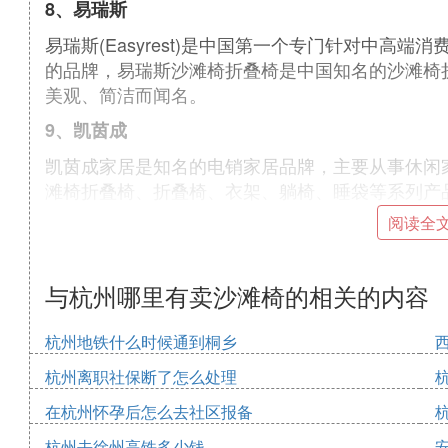
8、易瑞斯
易瑞斯(Easyrest)是中国第一个专门针对中高
的品牌，易瑞斯沙滩椅折叠椅是中国知名的沙滩椅
美观、简洁而闻名。
9、凯茵成
凯茵成家居是知名的电销家居品牌，主要从事休闲
滩椅折叠椅、折叠椅、衣架、躺椅、睡袋等系列产
阅读全
10、Niceway
Niceway品牌的中文名叫做耐维，是杭州耐维有
要从事各种高级休闲折叠家具、帐篷、折叠椅等产
与杭州哪里有卖沙滩椅的相关的内容
杭州地铁什么时候通到桐乡
以上就是小编为大家介绍的沙滩椅折叠椅的十大品
杭州离职社保断了怎么处理
在使用的，在海边沙滩椅随处可见，沙滩上少了沙
用者都是很多的，那么，大家在选购沙滩椅折叠椅
在杭州怀孕后怎么去社区报备
是很重要的，好的品牌的沙滩椅折叠椅才会好，小
杭州去徐州高铁多少钱