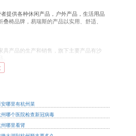
端消费者提供各种休闲产品，户外产品，生活用品
折叠椅品牌，易瑞斯的产品以实用、舒适、
家具产品的生产和销售，旗下主要产品有沙
品。
文
限用品有限公司旗下主打休闲品牌，该公司主
品的生产和销售服务。
西安哪里有杭州菜
牌排名。现在的沙滩椅折叠椅事很多人能都
杭州哪个医院检查新冠病毒
滩椅就少了很多乐趣了。沙滩椅折叠椅的使
时，一定要慎重，选择沙滩椅折叠椅的品牌
杭州哪里看肾
编为大家介绍的这十大排名的沙滩椅折叠椅
安徽太湖到杭州顺丰要多久