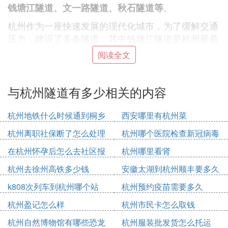
。
钱塘江隧道、文一路隧道、秋石隧道等
杭州作为一座快速发展的现代化城市，为了缓解交通
压力，建设了多条隧道，其中钱塘江隧道是杭州最着
名的隧道之一。该隧道横穿钱塘江，连接了江两岸的
阅读全文
多个重要区域，极大地缩短了人们的通行时间，提高
了交通效率。
与杭州隧道有多少相关的内容
文一路隧道也是杭州的一条重要隧道，它连接了城市
的东西方向，有效缓解了地面交通的拥堵情况。此
杭州地铁什么时候通到桐乡
西安哪里有杭州菜
外，秋石隧道也是杭州市区的一条重要通道，它为市
民提供了便捷的通行方式，有效减轻了市区的交通压
杭州离职社保断了怎么处理
杭州哪个医院检查新冠病毒
力。
在杭州怀孕后怎么去社区报
杭州哪里看肾
除了这些主要隧道，杭州还有其他一些规模较小但同
备
杭州去徐州高铁多少钱
安徽太湖到杭州顺丰要多久
样重要的隧道，如德胜快速路隧道、留石快速路隧道
k808次列车到杭州哪个站
杭州预约疫苗需要多久
等。这些隧道共同构成了杭州的立体交通网络，为市
民的出行提供了极大的便利。这些隧道的建设不仅缓
杭州盈记怎么样
杭州市民卡怎么取钱
解了交通压力，还提升了城市的整体形象和品质。
杭州自然博物馆有哪些恐龙
杭州服装批发货怎么托运