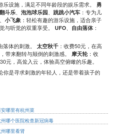
游乐设施，满足不同年龄段的娱乐需求。
勇
、
、
：专为儿
翻斗乐
泡泡球乐园
跳跳小汽车
、
：轻松有趣的游乐设施，适合亲子
小飞象
觉与听觉的双重享受。
、
：
UFO
自由落体
自由落体的刺激。
：收费50元，在高
太空秋千
元，带来翻转与颠倒的刺激感。
：收
摩天轮
30元，高耸入云，体验高空俯瞰的乐趣。
论你是寻求刺激的年轻人，还是带着孩子的
西安哪里有杭州菜
杭州哪个医院检查新冠病毒
杭州哪里看肾