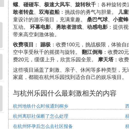
、
、
、
：各种旋转类
螺
碰碰车
极速大风车
旋转秋千
、
：挑战你的勇气与胆量。
敢者转盘
双海盗船
儿童
童设计的游乐项目，充满童趣。
、
桑巴气球
小蜜蜂
互动。
、
、
：提供视
环幕电影
勇敢者游戏
动感电影
带来高空刺激体验。
：
：收费100元，挑战极限，体验
收费项目
蹦极
空中享受秋千的摇摆与旋转。
：收费20
翻江倒海
费20元，缓缓上升，欣赏乐园全景。
：收费
摩天塔
这些项目涵盖了刺激、亲子、休闲等多种类型，无
家庭，都能在杭州乐园找到适合自己的娱乐项目。
与杭州乐园什么最刺激相关的内容
杭州地铁什么时候通到桐乡
杭州离职社保断了怎么处理
在杭州怀孕后怎么去社区报备