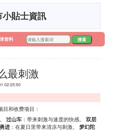
市小貼士資訊
津资料
搜索
么最刺激
 02:25:50
项目和收费项目：
景。
：带来刺激与速度的快感。
过山车
双层
：在夏日里带来清凉与刺激。
勇进
梦幻陀