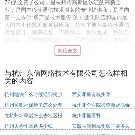
76)的全资子公司，是杭州市高新区认证的高新企
业，是国内移动通信技术服务的专业提供商，是国内
第一支提供“多产品技术服务”的专业化队伍和国内最
大的本土化技术服务供应商。公司主要从事移动通信
网络设计、频率规划、工程督导、系统集成、系统质
量评估、系统规模效益评估、系统优化调整、提供高
话务解决方案、网络维护、提供室内覆盖解决方案、
阅读全文
工具软件开发、技术培训等。
法定代表人：金顺洪
成立时间：2000-08-21
与杭州东信网络技术有限公司怎么样相
注册资本：10000万人民币
关的内容
工商注册号：330108000098628
企业类型：其他有限责任公司
杭州地铁什么时候通到桐乡
西安哪里有杭州菜
公司地址：浙江省杭州市滨江区东信大道66号研发楼
杭州离职社保断了怎么处理
杭州哪个医院检查新冠病毒
A311室
在杭州怀孕后怎么去社区报
杭州哪里看肾
6. 杭州东信网络技术有限公司怎么样啊，
备
杭州去徐州高铁多少钱
安徽太湖到杭州顺丰要多久
对个人发展，薪资，环境什么的都说说，不