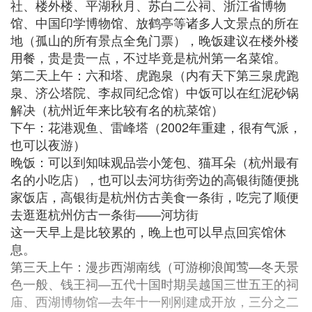
社、楼外楼、平湖秋月、苏白二公祠、浙江省博物
馆、中国印学博物馆、放鹤亭等诸多人文景点的所在
地（孤山的所有景点全免门票），晚饭建议在楼外楼
用餐，贵是贵一点，不过毕竟是杭州第一名菜馆。
第二天上午：六和塔、虎跑泉（内有天下第三泉虎跑
泉、济公塔院、李叔同纪念馆）中饭可以在红泥砂锅
解决（杭州近年来比较有名的杭菜馆）
下午：花港观鱼、雷峰塔（2002年重建，很有气派，
也可以夜游）
晚饭：可以到知味观品尝小笼包、猫耳朵（杭州最有
名的小吃店），也可以去河坊街旁边的高银街随便挑
家饭店，高银街是杭州仿古美食一条街，吃完了顺便
去逛逛杭州仿古一条街——河坊街
这一天早上是比较累的，晚上也可以早点回宾馆休
息。
第三天上午：漫步西湖南线（可游柳浪闻莺—冬天景
色一般、钱王祠—五代十国时期吴越国三世五王的祠
庙、西湖博物馆—去年十一刚刚建成开放，三分之二