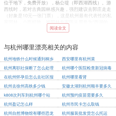
位于地下，免费开放），杨公堤（即西湖西线）。游
西线时，若对古典园林感兴趣，强烈建议去郭庄走走
（好象是10元一张门票），这是杭州最有代表性的私
家园林，小而精致，被园林专家陈从周誉为“西湖的
背影”。现在这个时节，腊梅应该开了，一定非常漂
阅读全文
亮。有一年年初二，我带一队香港人游郭庄，正值鹅
黄的腊梅盛开，年初二游客又非常少，大家都说景色
与杭州哪里漂亮相关的内容
太漂亮了，这一场景至今记忆犹新。如果对名人故居
感兴趣，不妨去金沙港的盖叫天故居看看，“英明盖
杭州地铁什么时候通到桐乡
西安哪里有杭州菜
世三岔口，杰作惊天十字坡”，被誉为“江南活武松”的
盖老故居和墓地还是值得瞻仰的。当然一个上午要想
杭州离职社保断了怎么处理
杭州哪个医院检查新冠病毒
把以上的景点全部游遍，即使走马观花也是几无可
在杭州怀孕后怎么去社区报
杭州哪里看肾
能，如果时间有限，只能依兴趣挑选；如果时间充
备
杭州去徐州高铁多少钱
安徽太湖到杭州顺丰要多久
裕，则可以分两天游览。
下午建议去杭州的梅家坞泡杯龙井茶，感受一下杭州
k808次列车到杭州哪个站
杭州预约疫苗需要多久
人的休闲生活（自己去，切勿听信路边野导的花言巧
杭州盈记怎么样
杭州市民卡怎么取钱
语，以防上当。当然，现在的茶叶不见得有多么好，
只是去感受一下这种休闲 的感觉）。如果觉得梅家
杭州自然博物馆有哪些恐龙
杭州服装批发货怎么托运