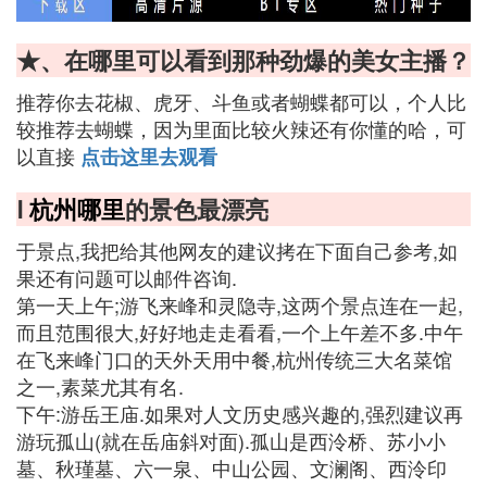
★、在哪里可以看到那种劲爆的美女主播？
推荐你去花椒、虎牙、斗鱼或者蝴蝶都可以，个人比
较推荐去蝴蝶，因为里面比较火辣还有你懂的哈，可
以直接
点击这里去观看
Ⅰ
杭州哪里
的景色最漂亮
于景点,我把给其他网友的建议拷在下面自己参考,如
果还有问题可以邮件咨询.
第一天上午;游飞来峰和灵隐寺,这两个景点连在一起,
而且范围很大,好好地走走看看,一个上午差不多.中午
在飞来峰门口的天外天用中餐,杭州传统三大名菜馆
之一,素菜尤其有名.
下午:游岳王庙.如果对人文历史感兴趣的,强烈建议再
游玩孤山(就在岳庙斜对面).孤山是西泠桥、苏小小
墓、秋瑾墓、六一泉、中山公园、文澜阁、西泠印