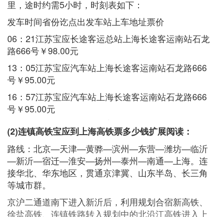
里，途时约需5小时，时刻表如下：
发车时间省份讫点出发车站上车地址票价
06：21江苏宝应长途客运总站上海长途客运南站石龙
路666号￥98.00元
13：05江苏宝应汽车站上海长途客运南站石龙路666
号￥95.00元
16：57江苏宝应汽车站上海长途客运南站石龙路666
号￥95.00元
(2)连镇高铁宝应到上海高铁票多少钱扩展阅读：
路线：北京—天津—黄骅—滨州—东营—潍坊—临沂
—新沂—宿迁—淮安—扬州—泰州—南通—上海。连
接华北、华东地区，贯通京津冀、山东半岛、长三角
等城市群。
京沪二通道南下进入新沂后，利用规划合宿新高铁、
徐盐高铁、连镇铁路转入规划中的北沿江高铁进入上