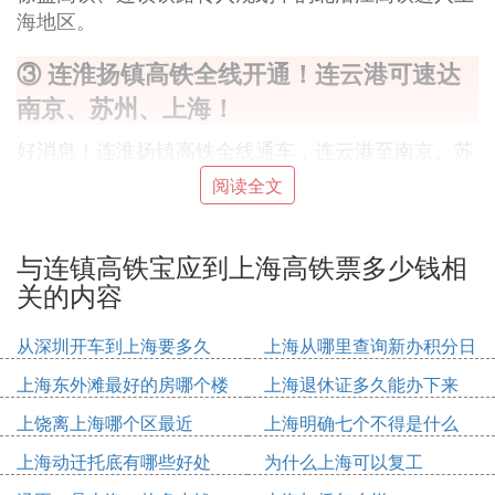
海地区。
③ 连淮扬镇高铁全线开通！连云港可速达
南京、苏州、上海！
好消息！连淮扬镇高铁全线通车，连云港至南京、苏
州、上海只需2小时可达。
阅读全文
连镇高铁淮丹段于12月11日开通运营，标志着连镇高
铁全线通车。初期，铁路部门每日安排开行17对旅客
与连镇高铁宝应到上海高铁票多少钱相
列车，主要线路班次包括从扬州东、淮安东开行至长
关的内容
三角地区和武汉、北京、广州等方向的动车组列车。
从深圳开车到上海要多久
上海从哪里查询新办积分日
连镇高铁开通后，从连云港到扬州、镇江最快仅需1
期
上海东外滩最好的房哪个楼
上海退休证多久能办下来
小时37分、2小时2分，到苏州、上海最快仅需2小时
上饶离上海哪个区最近
上海明确七个不得是什么
51分、3小时32分。从南京到宿迁、赣榆仅需2小时1
3分、3小时8分，从淮安到上海最快仅需2小时35
上海动迁托底有哪些好处
为什么上海可以复工
分，从扬州东到上海最快仅需1小时51分，从南京到