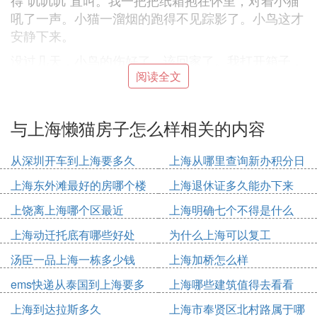
得“叽叽叽”直叫。我一把把纸箱抱在怀里，对着小猫
吼了一声。小猫一溜烟的跑得不见踪影了。小鸟这才
安静下来。
没过几天，小鸟的伤好了，该回家了。我打开箱子，
阅读全文
它在我头上转了几圈才恋恋不舍地离开了。
2.三年级童话故事：爱撒谎的小白兔
与上海懒猫房子怎么样相关的内容
有一只小白兔，它很爱撒谎，没有小动物愿意跟它一
起玩，只有小象，小狗，小花猫和小灰兔它们才愿
从深圳开车到上海要多久
上海从哪里查询新办积分日
意。
期
上海东外滩最好的房哪个楼
上海退休证多久能办下来
有一次，小白兔种下了一粒胡萝卜的种子，过了二个
月，种子长成了胡萝卜。可是胡萝卜太大了，小白兔
上饶离上海哪个区最近
上海明确七个不得是什么
根本拔不动，它开始发愁了。突然，它想出了一个好
上海动迁托底有哪些好处
为什么上海可以复工
办法，让小灰兔来帮忙，于是它去找小灰兔，小灰兔
说：“可以帮你，那你用什么东西来感谢我呀？”小白
汤臣一品上海一栋多少钱
上海加桥怎么样
兔想，要是可以骗过小灰兔就好了。于是，小白兔
ems快递从泰国到上海要多
上海哪些建筑值得去看看
说：“要是你能帮我拔出胡萝卜，我就给你两个青
久
上海到达拉斯多久
上海市奉贤区北村路属于哪
菜。”小灰兔把胡萝卜拔了出来后，小灰兔去问小白