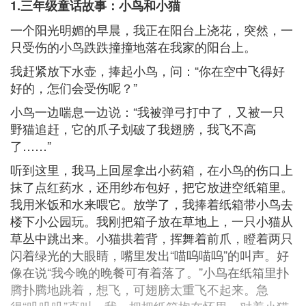
1.三年级童话故事：小鸟和小猫
一个阳光明媚的早晨，我正在阳台上浇花，突然，一
只受伤的小鸟跌跌撞撞地落在我家的阳台上。
我赶紧放下水壶，捧起小鸟，问：“你在空中飞得好
好的，怎们会受伤呢？”
小鸟一边喘息一边说：“我被弹弓打中了，又被一只
野猫追赶，它的爪子划破了我翅膀，我飞不高
了……”
听到这里，我马上回屋拿出小药箱，在小鸟的伤口上
抹了点红药水，还用纱布包好，把它放进空纸箱里。
我用米饭和水来喂它。放学了，我捧着纸箱带小鸟去
楼下小公园玩。我刚把箱子放在草地上，一只小猫从
草丛中跳出来。小猫拱着背，挥舞着前爪，瞪着两只
闪着绿光的大眼睛，嘴里发出“喵呜喵呜”的叫声。好
像在说“我今晚的晚餐可有着落了。”小鸟在纸箱里扑
腾扑腾地跳着，想飞，可翅膀太重飞不起来。急