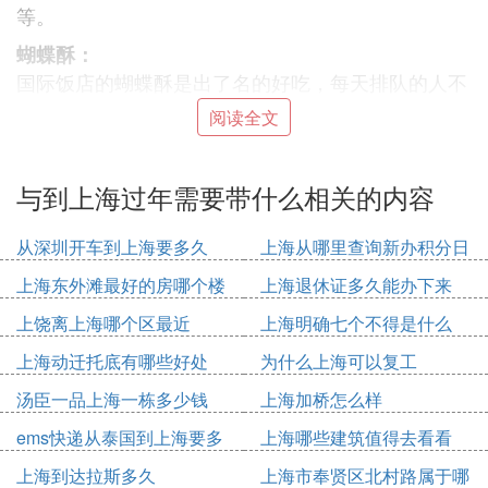
等。
蝴蝶酥：
国际饭店的蝴蝶酥是出了名的好吃，每天排队的人不
计其数。松香酥脆，甜而不腻，一口咬下去，舌尖的
阅读全文
甜味伴着奶香就化开于唇齿之间。
高桥松饼：
与到上海过年需要带什么相关的内容
高桥松饼是高桥镇四大名点，因其入口酥松而得名。
另外，因为它层次分明，又叫千层饼。皮酥馅糯，油
从深圳开车到上海要多久
上海从哪里查询新办积分日
而不腻，甜且适口，是名副其实的上海特产。
期
上海东外滩最好的房哪个楼
上海退休证多久能办下来
五香豆：
五香豆又称“奶油五香豆”，是由上海城隍庙“郭记兴隆
上饶离上海哪个区最近
上海明确七个不得是什么
五香豆店”首创。选用嘉定产“三白”蚕豆，添加茴香、
上海动迁托底有哪些好处
为什么上海可以复工
陈皮、桂皮、等配料烧制，使蚕豆口感软中带硬，咸
汤臣一品上海一栋多少钱
上海加桥怎么样
中带甜。
ems快递从泰国到上海要多
上海哪些建筑值得去看看
梨膏糖：
久
相传已有1300多年历史的梨膏糖，是上海的传统名
上海到达拉斯多久
上海市奉贤区北村路属于哪