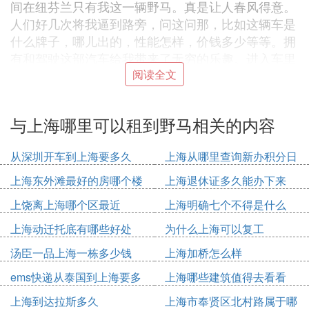
间在纽芬兰只有我这一辆野马。真是让人春风得意。
人们好几次将我逼到路旁，问这问那，比如这辆车是
什么牌子，哪儿出的，性能怎样，价钱多少等等。拥
有和驾驶这部汽车给我带来了无穷的乐趣。进入车里
有进入驾驶舱的感觉，我觉得和开飞机差不多。塔克
阅读全文
无意中买下这部有历史意义的汽车后不久，福特公司
的代表就得知他们在加拿大促销用的这部第一辆野马
与上海哪里可以租到野马相关的内容
汽车已经不在自己手中了。福特执意要把车购回，但
塔克不愿意。 在拥有该车的两年时间里，塔克驾着
从深圳开车到上海要多久
上海从哪里查询新办积分日
它行驶了16,100公里。 与此同时，福特野马的销售
期
更加火爆。野马之前，福特的畅销纪录由Falcon占据
上海东外滩最好的房哪个楼
上海退休证多久能办下来
首位，在两年零16天内共生产了一百万辆。野马在不
上饶离上海哪个区最近
上海明确七个不得是什么
到一年的时间内便生产了一百万辆，打破了这个纪
上海动迁托底有哪些好处
为什么上海可以复工
录。 由于要进行第一百万辆福特野马下线的庆典活
动，福特向塔克正式提出了一个交换条件：用第一百
汤臣一品上海一栋多少钱
上海加桥怎么样
万辆野马交换第一辆野马。在1966年3月2日，在迪
ems快递从泰国到上海要多
上海哪些建筑值得去看看
尔伯恩举行的第一百万辆野马下线庆典上，塔克和福
久
特公司的主管们一起站到了装配线的终点。 后来福
上海到达拉斯多久
上海市奉贤区北村路属于哪