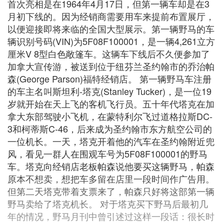
首次亮相是在1964年4月17日，但第一辆车却是在3
月初下线的。因为经销商需要用车来提前布置展厅，
以便迎接即将来临的全国大型展示。第一辆野马的车
辆识别号码(VIN)为5F08F100001，是一辆4,261立方
厘米V 8型白色敞篷车。这辆车下线后不久便参加了
加拿大宣传游，被送到位于纽芬兰圣约翰市的乔治帕
森(George Parson)福特经销店。 第一辆野马车注册
的车主名叫斯坦利-塔克(Stanley Tucker)，是一位19
岁就开始在天上飞的客机飞行员。五十年代塔克在加
拿大东部驾驶小飞机，在蒙特利尔飞过道格拉斯DC-
3和柯蒂斯C-46，后来成为圣约翰市东方航空公司的
一位机长。一天，塔克开着他的汽车在圣约翰附近兜
风，看见一群人在围观车号为5F08F100001的野马
车。塔克向经销店老板帕森说他要买这辆野马，帕森
原本不想卖，想把车多留在店里一段时间作广告用。
但第二天塔克带着支票来了，帕森只好将这部第一辆
野马卖给了塔克机长。 对于塔克买下野马后最初几
年的情况，野马月刊中曾引述过这样一段话：很长时