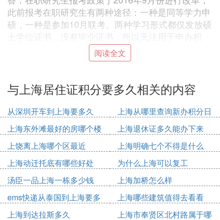
此前报考在职研究生有两种途径：一种是同等学力申
硕，一种是参加10月联考。两种学习形式都仅发放硕
士学位证书，没有毕业证书，所以无法用于申办积
分。
阅读全文
上海居住证积分办理常见问题二：我是山东户籍，考
取了焊工四级资格证书，请问如何在上海复审？以后
与上海居住证积分要多久相关的内容
办理居住证积分要用？
答：办理居住证积分需复核的.证书必须是三级以上
从深圳开车到上海要多久
上海从哪里查询新办积分日
（包含三级），焊工四级证书不在复核范围之内。
期
上海东外滩最好的房哪个楼
上海退休证多久能办下来
上海居住证积分学历审核要多久2
上饶离上海哪个区最近
上海明确七个不得是什么
上海居住证积分续签流程：
上海动迁托底有哪些好处
为什么上海可以复工
续签上海居住证积分前需确认上海居住证已经续签。
汤臣一品上海一栋多少钱
上海加桥怎么样
在续签完居住证后3-7个工作日，在上海市人力资源
ems快递从泰国到上海要多
上海哪些建筑值得去看看
与社会保障局官网申请居住证积分续办→个人申请提
久
交→单位审核通过。
上海到达拉斯多久
上海市奉贤区北村路属于哪