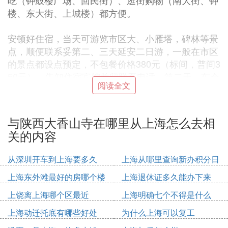
吃（钟鼓楼广场、回民街）、逛街购物（南大街、钟
楼、东大街、上城楼）都方便。
安顿好住宿，当天可游览市区大、小雁塔，碑林等景
点，顺便联系妥第二、三天延安二日游，一般在市区
的景点都设点预定，不包餐价格380元（标间，普间3
50元），告知住宿宾馆并留联系电话，第二天，车会
阅读全文
到住宿地接。请务必约定价格、时间、车型，因为接
团的不一定是你预定时给的名片上单位，他们会转包
给类似散客旅游集散中心单位，反正第二天上车才给
与陕西大香山寺在哪里从上海怎么去相
钱，一手交钱，一手取回发票并再次确认谈妥的条
关的内容
件。
从深圳开车到上海要多久
上海从哪里查询新办积分日
第四天：
期
上海东外滩最好的房哪个楼
上海退休证多久能办下来
车到住宿地接，因每个游客都要接，加上西安常堵
上饶离上海哪个区最近
上海明确七个不得是什么
车，所以，约你8点，到9点多还在西安城内打转时请
上海动迁托底有哪些好处
为什么上海可以复工
不要心急，景点游玩可以保证。当天游轩辕庙和黄帝