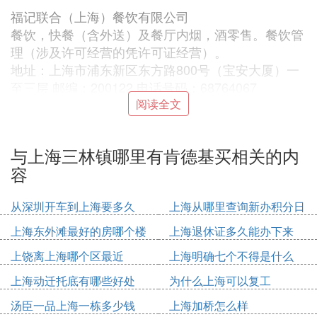
福记联合（上海）餐饮有限公司
餐饮，快餐（含外送）及餐厅内烟，酒零售。餐饮管
理（涉及许可经营的凭许可证经营）。
地址：上海市浦东新区东方路800号（宝安大厦）一
至三层 邮编：200122 电话号码：68764067
阅读全文
高行联帮行健快餐服务社
快餐盒饭
与上海三林镇哪里有肯德基买相关的内
地址：上海市顾高路385号 邮编：201208 电话号
容
码：58656618
从深圳开车到上海要多久
上海从哪里查询新办积分日
广玉兰餐饮经营开发公司文莱阁菜馆
期
上海东外滩最好的房哪个楼
上海退休证多久能办下来
地址：上海市浦东新区浦东大道1593号 邮编：2001
上饶离上海哪个区最近
上海明确七个不得是什么
35 电话号码：58855278
上海动迁托底有哪些好处
为什么上海可以复工
海蓝士实业公司海工酒家
汤臣一品上海一栋多少钱
上海加桥怎么样