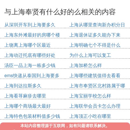
与上海奉贤有什么好的么相关的内容
从深圳开车到上海要多久
上海从哪里查询新办积分日
期
上海东外滩最好的房哪个楼
上海退休证多久能办下来
上饶离上海哪个区最近
上海明确七个不得是什么
上海动迁托底有哪些好处
为什么上海可以复工
汤臣一品上海一栋多少钱
上海加桥怎么样
ems快递从泰国到上海要多
上海哪些建筑值得去看看
久
上海到达拉斯多久
上海市奉贤区北村路属于哪
个镇
上海看荨麻疹去哪里
上海宝丽学校怎么样
上海哪个商场最大最好
上海联华会员卡怎么办理
上海特色包装材料值多少钱
上海顶正小吃在哪里
本站内容整理源于互联网，如有问题请联系解决。