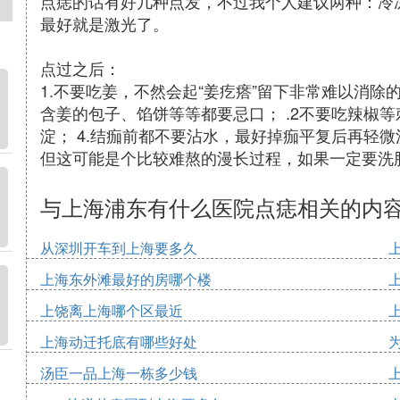
点痣的话有好几种点发，不过我个人建议两种：冷
最好就是激光了。
点过之后：
1.不要吃姜，不然会起“姜疙瘩”留下非常难以消
含姜的包子、馅饼等等都要忌口； .2不要吃辣椒等
淀； 4.结痂前都不要沾水，最好掉痂平复后再轻
但这可能是个比较难熬的漫长过程，如果一定要洗
与上海浦东有什么医院点痣相关的内
从深圳开车到上海要多久
上海东外滩最好的房哪个楼
上饶离上海哪个区最近
上海动迁托底有哪些好处
汤臣一品上海一栋多少钱