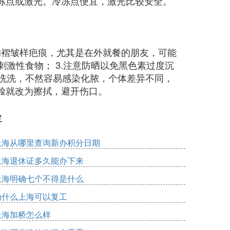
冻点或激光。冷冻点便宜，激光比较安全。
除的褶皱样疤痕，尤其是在外就餐的朋友，可能
刺激性食物； 3.注意防晒以免黑色素过度沉
微洗洗，不然容易感染化脓，个体差异不同，
脸就改为擦拭，避开伤口。
容
上海从哪里查询新办积分日期
上海退休证多久能办下来
上海明确七个不得是什么
为什么上海可以复工
上海加桥怎么样