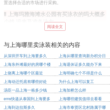
置选择合适的市场进行采购。
Ⅱ 上海玛雅海滩水公园有买泳衣的吗大概多
少钱.没来及准备泳衣
阅读全文
100. 到200之间
Ⅲ
上海哪里
买泳衣便宜又好
与上海哪里卖泳装相关的内容
有没有人知道哪里有买好看又便宜的泳衣呢？最好在
从深圳开车到上海要多久
上海从哪里查询新办积分日
100元左右，在比较正规的质量好的有名气的正规店
期
都挺贵的，你可以去正规店里面一些小品牌一般那里
上海东外滩最好的房哪个楼
上海退休证多久能办下来
会b
上饶离上海哪个区最近
上海明确七个不得是什么
Ⅳ 上海哪里有游泳衣专卖店
上海动迁托底有哪些好处
为什么上海可以复工
汤臣一品上海一栋多少钱
上海加桥怎么样
迪卡浓体育用品商店。看此网页 有四家
ems快递从泰国到上海要多
上海哪些建筑值得去看看
http://www.gsuo.com/mstmap50007/g_search.jsp?g
久
上海到达拉斯多久
上海市奉贤区北村路属于哪