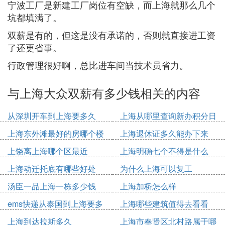
宁波工厂是新建工厂岗位有空缺，而上海就那么几个
坑都填满了。
双薪是有的，但这是没有承诺的，否则就直接进工资
了还更省事。
行政管理很好啊，总比进车间当技术员省力。
与上海大众双薪有多少钱相关的内容
从深圳开车到上海要多久
上海从哪里查询新办积分日
期
上海东外滩最好的房哪个楼
上海退休证多久能办下来
上饶离上海哪个区最近
上海明确七个不得是什么
上海动迁托底有哪些好处
为什么上海可以复工
汤臣一品上海一栋多少钱
上海加桥怎么样
ems快递从泰国到上海要多
上海哪些建筑值得去看看
久
上海到达拉斯多久
上海市奉贤区北村路属于哪