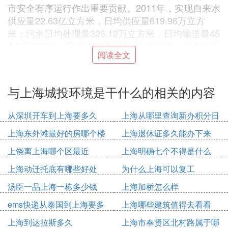
市安全有序运行作出重要贡献。2011年，实现自来水
供应量22.63亿立方米，日均供应量619.96万立方
米；污水日均处理量326.12万立方米，日均输送量45
4.3万立方米，完成COD削减量47.12万吨，占全市削
阅读全文
减总量的76%；生活垃圾运输总量360.03万吨，处理
处置量553.23万吨，工业危废、医废和飞灰处置量6.
8万吨。
与上海城投环境是干什么的相关的内容
“十二五”期间，城投总公司将在市委、市政府的领导
从深圳开车到上海要多久
上海从哪里查询新办积分日
下，深入贯彻落实科学发展观，积极顺应新形势新要
期
上海东外滩最好的房哪个楼
上海退休证多久能办下来
求新变化，紧紧围绕上海“四个中心”和社会主义现代
化国际化大都市建设的大局，以完善城市基础设施能
上饶离上海哪个区最近
上海明确七个不得是什么
力、提升服务保障水平为根本目的，以深化改革整合
上海动迁托底有哪些好处
为什么上海可以复工
资源、拓展市场提高绩效为主要引擎，以建立社会责
任管理体系、注重科技和人才开发为主要手段，积极
汤臣一品上海一栋多少钱
上海加桥怎么样
履行政府投融资主体、重大工程建设主体、城市安全
ems快递从泰国到上海要多
上海哪些建筑值得去看看
运营主体职责，安全、优质、高效完成投资、建设任
久
上海到达拉斯多久
上海市奉贤区北村路属于哪
务，不断提高城市基础设施服务保障能力和应急能