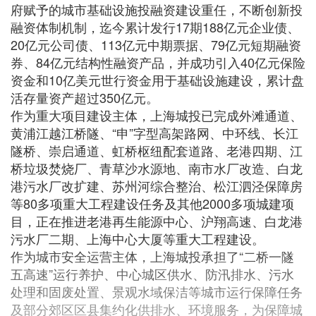
府赋予的城市基础设施投融资建设重任，不断创新投
融资体制机制，迄今累计发行17期188亿元企业债、
20亿元公司债、113亿元中期票据、79亿元短期融资
券、84亿元结构性融资产品，并成功引入40亿元保险
资金和10亿美元世行资金用于基础设施建设，累计盘
活存量资产超过350亿元。
作为重大项目建设主体，上海城投已完成外滩通道、
黄浦江越江桥隧、“申”字型高架路网、中环线、长江
隧桥、崇启通道、虹桥枢纽配套道路、老港四期、江
桥垃圾焚烧厂、青草沙水源地、南市水厂改造、白龙
港污水厂改扩建、苏州河综合整治、松江泗泾保障房
等80多项重大工程建设任务及其他2000多项城建项
目，正在推进老港再生能源中心、沪翔高速、白龙港
污水厂二期、上海中心大厦等重大工程建设。
作为城市安全运营主体，上海城投承担了“二桥一隧
五高速”运行养护、中心城区供水、防汛排水、污水
处理和固废处置、景观水域保洁等城市运行保障任务
及部分郊区区县集约化供排水、环境服务，为保障城