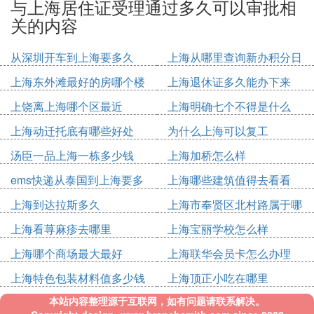
与上海居住证受理通过多久可以审批相
关的内容
从深圳开车到上海要多久
上海从哪里查询新办积分日
期
上海东外滩最好的房哪个楼
上海退休证多久能办下来
上饶离上海哪个区最近
上海明确七个不得是什么
上海动迁托底有哪些好处
为什么上海可以复工
汤臣一品上海一栋多少钱
上海加桥怎么样
ems快递从泰国到上海要多
上海哪些建筑值得去看看
久
上海到达拉斯多久
上海市奉贤区北村路属于哪
个镇
上海看荨麻疹去哪里
上海宝丽学校怎么样
上海哪个商场最大最好
上海联华会员卡怎么办理
上海特色包装材料值多少钱
上海顶正小吃在哪里
本站内容整理源于互联网，如有问题请联系解决。