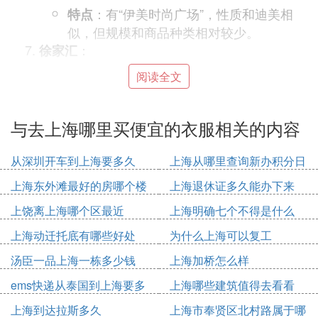
：有“伊美时尚广场”，性质和迪美相
特点
似，但规模和商品种类相对较少。
：
徐家汇
：综合性商业区域，商品档次多样
特点
阅读全文
化，从高端世界名品到年轻人喜爱的流行
时尚，再到中老年顾客喜爱的中档购物百
与去上海哪里买便宜的衣服相关的内容
货，应有尽有。
以上地点均为上海适合逛街买衣服的好去处，可根据
从深圳开车到上海要多久
上海从哪里查询新办积分日
个人喜好和预算进行选择。
期
上海东外滩最好的房哪个楼
上海退休证多久能办下来
㈡
上海哪些
地方买衣服便宜
上饶离上海哪个区最近
上海明确七个不得是什么
上海有许多地方卖衣服都是比较便宜的：
上海动迁托底有哪些好处
为什么上海可以复工
一、七浦路联富精品女装城
汤臣一品上海一栋多少钱
上海加桥怎么样
民间戏称“cheap road”。在没有淘宝的时代，这里是
ems快递从泰国到上海要多
上海哪些建筑值得去看看
当之无愧的“淘宝”胜地。早在上世纪90年代，说起批
久
上海到达拉斯多久
上海市奉贤区北村路属于哪