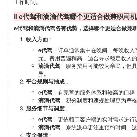
工作时间。
Ⅱ e代驾和滴滴代驾哪个更适合做兼职司机
e代驾和滴滴代驾各有优势，选择哪个更适合做兼
：
收入方面
：订单通常集中在晚间，每晚收入可达
e代驾
元。费用普遍稍高，适合寻求稳定收入
：服务费用可能较为亲民，但
滴滴代驾
异。
：
平台规则与抽成
：有完善的服务体系和较高的口碑
e代驾
：积分制度和违规处理更为严
滴滴代驾
：
服务细节与调度
：更依赖于客户端的实时需求进行
e代驾
：系统派单更注重预约时间，
滴滴代驾
：
安全保障