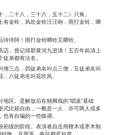
十，二十八，三十六，五十二）只角。
上有金铃，风吹金铃汪汪响，雨打金铃，唧
品侍侍阿！雨打金铃唧铃又唧铃。
高迈。曾记得那黄河九澄清！五百年前清上
个徒弟都有法名。
叫僧三点，四徒弟名叫点三僧，五徒弟名叫
花，八徒弟名叫花吹风。
地区。是解放后在独脚戏的“唱派”基础
形式比较自由，一般是一人，亦可两人或多
，也有自编的一些曲调。
较初级的阶段。表演者自击用檀木或枣木制
胡好悔、月琴等。曲目都是短篇。