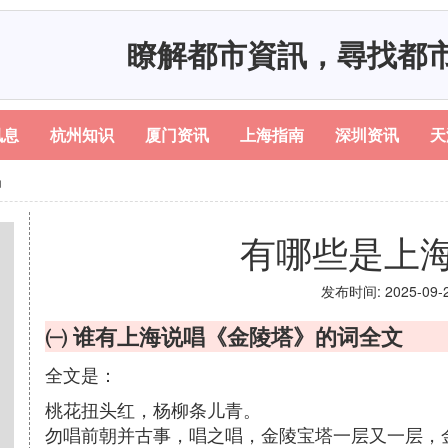
瞭解都市資訊，尋找都
讯息
杭州知识
厦门资讯
上海指南
深圳资讯
天
唱
有哪些是上
发布时间: 2025-09-20
㈠ 谁有上海说唱《金陵塔》的词全文
全文是：
桃花扭头红，杨柳条儿青。
勿唱前朝并古事，唱之唱，金陵宝塔一层又一层，