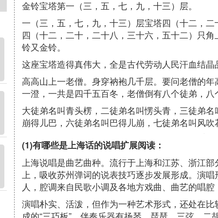
金铃宝塔第一（三，五，七，九，十三）层。
一（三，五，七，九，十三）层宝塔四（十二，二
四（十二，二十，二十八，三十六，五十二）只角
铃又金铃。
这座宝塔造得真伟大，全是古代劳动人民汗血结晶
高高山上一老僧。身穿衲袍几千层。要问老僧的年
一澄，一共是四千五百冬，老僧倒有八个徒弟，八
大徒弟名叫青头楞，二徒弟名叫愣头青，三徒弟名
崩得儿巴，六徒弟名叫巴得儿崩，七徒弟名叫风吹
(1)有哪些是上海话的说唱扩展阅读：
上海说唱是曲艺曲种。流行于上海和江苏、浙江部分
上，吸收苏州弹词的说表技巧逐步发展形成。演唱
人，腔调来自民歌小调及各地方戏曲、曲艺的唱腔
演唱朴实、活泼，但作为一种艺术形式，还处在比
成的“三巧板”，伴奏乐器有扬琴、琵琶、三弦、二