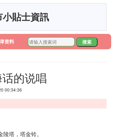
市小貼士資訊
津资料
搜索
海话的说唱
 00:34:36
金陵塔，塔金铃。