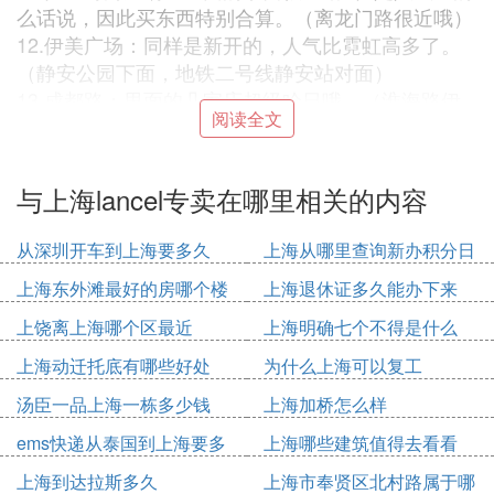
么话说，因此买东西特别合算。（离龙门路很近哦）
12.伊美广场：同样是新开的，人气比霓虹高多了。
（静安公园下面，地铁二号线静安站对面）
13.成都路：里面的几家店超级哈日哦。（淮海路伊
阅读全文
势丹对面马路）
14.汾阳路：里面有几家很有特色的店，还有Hello Kit
ty的店哦。（襄阳公园斜对面）
与上海lancel专卖在哪里相关的内容
15.武宁路上的西宫，分新西宫和老西宫，有很多出
口的东东和走私的水货。
从深圳开车到上海要多久
上海从哪里查询新办积分日
期
上海东外滩最好的房哪个楼
上海退休证多久能办下来
上海奢华地排行榜
上饶离上海哪个区最近
上海明确七个不得是什么
NO.1 I．T店
上海动迁托底有哪些好处
为什么上海可以复工
奢华指数：★★★★★
来自香港的I．T是一家云集世界一线品牌的名牌店
汤臣一品上海一栋多少钱
上海加桥怎么样
铺，位于上海新天地南里的这一家在去年9月开张迎
ems快递从泰国到上海要多
上海哪些建筑值得去看看
客，是国内目前唯一的一家。仅仅从外观上就已能体
久
上海到达拉斯多久
上海市奉贤区北村路属于哪
会到名牌大店的气派，三层楼的深灰色玻璃外墙尊贵