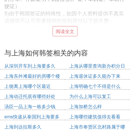
驶证）
5)由于韩国签证的特殊性，如因个人资料提供不真实
或领馆不认可而遭领馆拒签则需付以下损失费：
A. 签证损失费500元人民币
阅读全文
B. 机票损失费（根据实际发生费用收取）
这个是具体的:
与上海如何韩签相关的内容
韩国入境签证所需资料
从深圳开车到上海要多久
上海从哪里查询新办积分日
因私护照（有效期为六个月以上）
期
上海东外滩最好的房哪个楼
上海退休证多久能办下来
身份证复印件
在职（校）证明（公司（学校）抬头信笺纸、加盖公
上饶离上海哪个区最近
上海明确七个不得是什么
章）
上海动迁托底有哪些好处
为什么上海可以复工
公司（学校）执照复印件
汤臣一品上海一栋多少钱
上海加桥怎么样
旅韩个人资料表
如领馆有特殊需要，请提供：五万元以上定期存单复
ems快递从泰国到上海要多
上海哪些建筑值得去看看
印件或存款证明原件(如果没有请提供房产证的复印
久
上海到达拉斯多久
上海市奉贤区北村路属于哪
件,若是配偶（父母）姓名,请同时提供全家户口本的