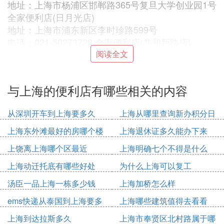
地址：上海市杨浦区邯郸路365号复旦大学创业园1号
全家便利店(日月光店)
地址：上海市浦东新区李时珍路599号
电话：021-50273728 全家便利店(共和新路店)
地址：上海市闸北区共和新路1198号 全家便利店(英
阅读全文
特尔店)
地址：上海市浦东新区外高桥保税5号门英伦路999号
与上海的便利店有哪些相关的内容
电话：021-50484197 全家便利店(春城店)
地址：上海市闵行区莲花南路1188弄22号
从深圳开车到上海要多久
上海从哪里查询新办积分日
电话：021-54494812 全家便利店福州店
期
地址：上海市福州路51号
上海东外滩最好的房哪个楼
上海退休证多久能办下来
电话：021-63210554
上饶离上海哪个区最近
上海明确七个不得是什么
② 上海连锁便利店有哪些
上海动迁托底有哪些好处
为什么上海可以复工
汤臣一品上海一栋多少钱
上海加桥怎么样
哈哈 我最喜欢的是 全家。。。东西超级好吃。。。
看上去也干净 舒服 明亮
ems快递从泰国到上海要多
上海哪些建筑值得去看看
久
上海到达拉斯多久
上海市奉贤区北村路属于哪
③ 上海现在有多少家便利店公司