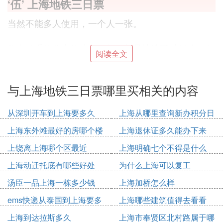
‘伍’ 上海地铁三日票
当然不能多人使用，一个人一张。
你自己看你要去的地方，如果都是地铁可以到的，而
阅读全文
且每天需要乘坐地铁次数在3次以上，那建议可以买
三日票。
与上海地铁三日票哪里买相关的内容
否则，坐公交多的话，都是用不了这个的。
从深圳开车到上海要多久
上海从哪里查询新办积分日
‘陆’ 上海：地铁三日票在哪里可以买呢
期
上海东外滩最好的房哪个楼
上海退休证多久能办下来
每个地铁站都有人工服务中心，每个服务中心都有卖
上饶离上海哪个区最近
上海明确七个不得是什么
地铁一日票和地铁三日票；一日票是18块，24小时内
不限次数乘坐地铁；三日票是45块，72小时内不限次
上海动迁托底有哪些好处
为什么上海可以复工
数乘坐地铁
汤臣一品上海一栋多少钱
上海加桥怎么样
你可以先规划自己的行程，然后在地铁官网上查询一
ems快递从泰国到上海要多
上海哪些建筑值得去看看
下每一站到每一站的票价，大致估算一下，然后再决
久
定你是买地铁一日票或是三日票，或者每次坐地铁就
上海到达拉斯多久
上海市奉贤区北村路属于哪