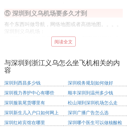
⑤ 深圳到义乌机场要多久才到
有个东西叫做导航，网络地图或者高德地图。。。。
深圳到义乌机场：
★驾车：约1200公里，马不停蹄，车不停轴预计12-1
阅读全文
4小时；
★摩托骑行：约1260公里，马不停蹄，车不停轴预计
30-40小时；
与深圳到浙江义乌怎么坐飞机相关的内
★火车：深圳站到义乌站，车票约200左右，预计15-
容
16小时。（下车之后打车去义乌机场约5-6公里，预
计14-16元）；
深圳到西昌多少钱
深圳税务规划如何做好
★高铁：深圳北站到厦门北站，厦门北站到义乌站，
深圳视力养护中心有哪些
顺丰深圳到温州多少钱
高铁票约500元，预计10-11小时。（下车之后打车去
义乌机场约5-6公里，预计14-16元）；
深圳服装尾货哪里有
松山湖到深圳机场怎么走
★飞机：深圳宝安机场到义乌机场，机票约1200-180
深圳新生儿入户口如何网上
深圳广播广告怎么选
0，预计2小时。
申请
深圳红岭宾馆在哪里
深圳哪个医生可以做核酸检