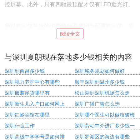
控屏幕。此外，只有四驱最顶配才仅有LED近光灯。
所以购买汉兰达的消费绝对不是因为配置购买的，应
该是它稳定可靠的三大件，汉兰达的主要还是机动性
阅读全文
好不容易出故障，再就是驾驶感还不错，再加上一个
大空间，而目前市场上能够与它相比的SUV也很少，
与深圳夏朗现在落地多少钱相关的内容
所以汉兰达的优势还是在于三大件上，配置只能说一
般般，再加上加价后的裸车价，其实性价比我个人觉
深圳到西昌多少钱
深圳税务规划如何做好
得不高。
深圳视力养护中心有哪些
顺丰深圳到温州多少钱
深圳服装尾货哪里有
松山湖到深圳机场怎么走
接下来是奥德赛和别克GL8，我个人的话推荐混动奥
德赛。
深圳新生儿入户口如何网上
深圳广播广告怎么选
申请
一是外观不论是汽油版还是混动版都一样，看起来时
深圳红岭宾馆在哪里
深圳哪个医生可以做核酸检
常，车身也流畅，而GL8显商务。
测
深圳什么工作
深圳劳动中介进厂多少钱一
个月
深圳高级中学学号是如何排
深圳罗湖区的海边有哪些