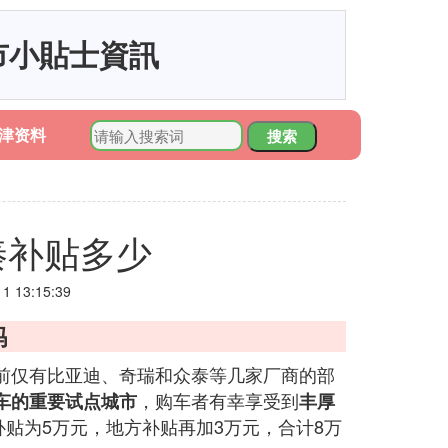
市小貼士資訊
津资料
搜索
秦补贴多少
 13:15:39
吗
前仅有比亚迪、奇瑞和众泰等几家厂商的部
，购车者有幸享受到
车的重要试点城市
丰厚
补贴为5万元，地方补贴再加3万元，合计8万